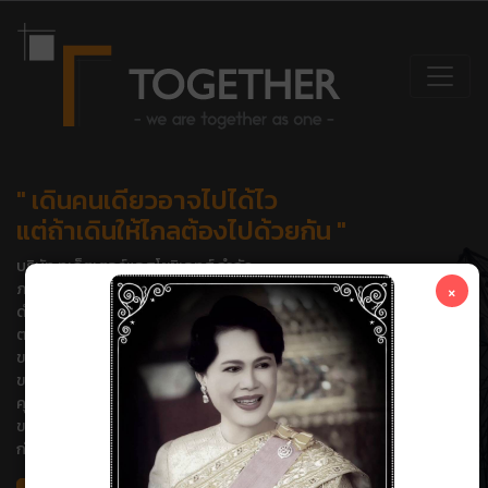
" เดินคนเดียวอาจไปได้ไว
แต่ถ้าเดินให้ไกลต้องไปด้วยกัน "
บริษัท ทูเก็ตเตอร์แอสโซซิเอทส์ จำกัด
×
ภาคภูมิใจในความเป็นบริษัทของคนไทยและมีปณิธานอย่างแน่วแน่ที่จะ
ดำเนินธุรกิจด้วยความซื่อสัตย์สุจริต
ตามมาตรฐานวิชาชีพเพื่อสร้างสรรค์ผลงาน โดยมุ่งเน้นในเรื่องคุณภาพ
ของงาน และความพึงพอใจสูงสุด
ของลูกค้าพร้อมทั้งพัฒนาองค์กรและบุคคลากรอย่างต่อเนื่องให้มี
คุณภาพ และทันต่อการเปลี่ยนแปลง
ของเทคโนโลยีเพื่อรองรับความต้องการและตลาดอุตสาหกรรมการ
ก่อสร้างในอนาคต