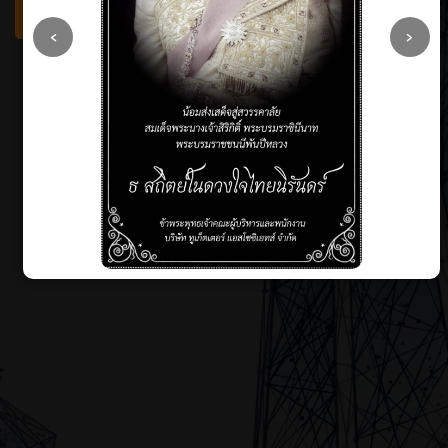
OUR SERVICE
‹
›