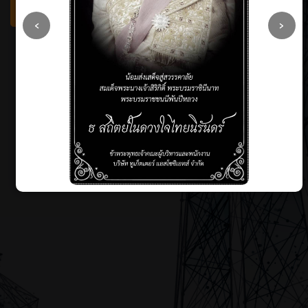
OUR SERVICE
‹
›