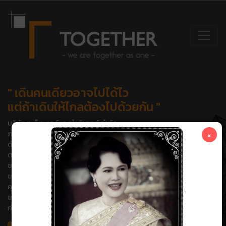
" เดินคนเดียวอาจไปได้ไว
แต่ถ้าเดินให้ไกลต้องไปด้วยกัน "
บริษัท ทูเก็ตเตอร์แอสโซซิเอทส์ จำกัด
×
ภาคภูมิใจในความเป็นบริษัทของคนไทยและมีปณิธานอย่างแน่วแน่ที่จะ
ดำเนินธุรกิจด้วยความซื่อสัตย์สุจริต
ตามมาตรฐานวิชาชีพเพื่อสร้างสรรค์ผลงาน โดยมุ่งเน้นในเรื่องคุณภาพ
ของงาน และความพึงพอใจสูงสุด
ของลูกค้าพร้อมทั้งพัฒนาองค์กรและบุคคลากรอย่างต่อเนื่องให้มี
คุณภาพ และทันต่อการเปลี่ยนแปลง
ของเทคโนโลยีเพื่อรองรับความต้องการและตลาดอุตสาหกรรมการ
ก่อสร้างในอนาคต